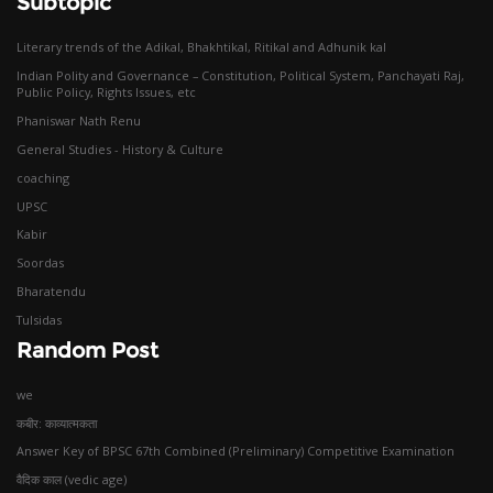
Subtopic
Literary trends of the Adikal, Bhakhtikal, Ritikal and Adhunik kal
Indian Polity and Governance – Constitution, Political System, Panchayati Raj,
Public Policy, Rights Issues, etc
Phaniswar Nath Renu
General Studies - History & Culture
coaching
UPSC
Kabir
Soordas
Bharatendu
Tulsidas
Random Post
we
कबीर: काव्यात्मकता
Answer Key of BPSC 67th Combined (Preliminary) Competitive Examination
वैदिक काल (vedic age)