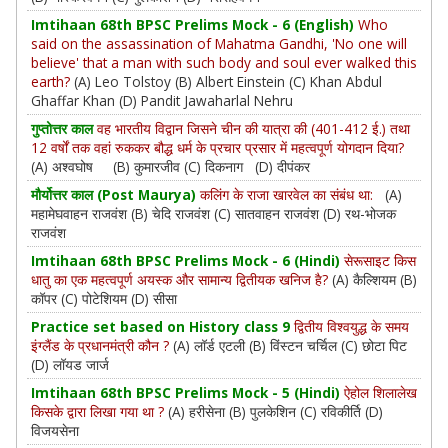
Imtihaan 68th BPSC Prelims Mock - 6 (English)
Who
said on the assassination of Mahatma Gandhi, 'No one will
believe' that a man with such body and soul ever walked this
earth?
(A) Leo Tolstoy (B) Albert Einstein (C) Khan Abdul
Ghaffar Khan (D) Pandit Jawaharlal Nehru
गुप्तोत्तर काल
वह भारतीय विद्वान जिसने चीन की यात्रा की (401-412 ई.) तथा
12 वर्षों तक वहां रुककर बौद्ध धर्म के प्रचार प्रसार में महत्वपूर्ण योगदान दिया?
(A) अश्वघोष (B) कुमारजीव (C) दिकनाग (D) दीपंकर
मौर्योत्तर काल (Post Maurya)
कलिंग के राजा खारवेल का संबंध था:
(A)
महामेघवाहन राजवंश (B) चेदि राजवंश (C) सातवाहन राजवंश (D) रथ-भोजक
राजवंश
Imtihaan 68th BPSC Prelims Mock - 6 (Hindi)
सेरूसाइट किस
धातु का एक महत्वपूर्ण अयस्क और सामान्य द्वितीयक खनिज है?
(A) कैल्शियम (B)
कॉपर (C) पोटेशियम (D) सीसा
Practice set based on History class 9
द्वितीय विश्वयुद्ध के समय
इंग्लैंड के प्रधानमंत्री कौन ?
(A) लॉर्ड एटली (B) विंस्टन चर्चिल (C) छोटा पिट
(D) लॉयड जार्ज
Imtihaan 68th BPSC Prelims Mock - 5 (Hindi)
ऐहोल शिलालेख
किसके द्वारा लिखा गया था ?
(A) हरीसेना (B) पुलकेशिन (C) रविकीर्ति (D)
विजयसेना