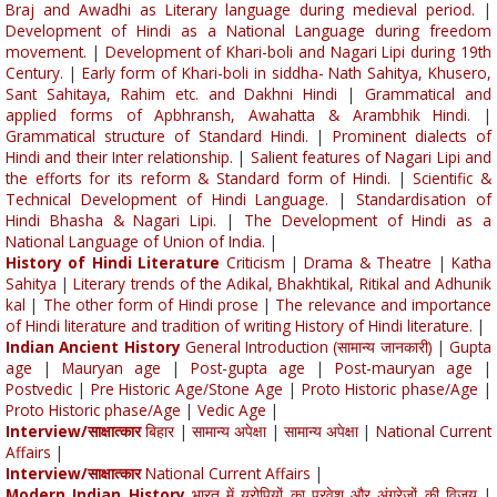
Braj and Awadhi as Literary language during medieval period.
|
Development of Hindi as a National Language during freedom
movement.
|
Development of Khari-boli and Nagari Lipi during 19th
Century.
|
Early form of Khari-boli in siddha- Nath Sahitya, Khusero,
Sant Sahitaya, Rahim etc. and Dakhni Hindi
|
Grammatical and
applied forms of Apbhransh, Awahatta & Arambhik Hindi.
|
Grammatical structure of Standard Hindi.
|
Prominent dialects of
Hindi and their Inter relationship.
|
Salient features of Nagari Lipi and
the efforts for its reform & Standard form of Hindi.
|
Scientific &
Technical Development of Hindi Language.
|
Standardisation of
Hindi Bhasha & Nagari Lipi.
|
The Development of Hindi as a
National Language of Union of India.
|
History of Hindi Literature
Criticism
|
Drama & Theatre
|
Katha
Sahitya
|
Literary trends of the Adikal, Bhakhtikal, Ritikal and Adhunik
kal
|
The other form of Hindi prose
|
The relevance and importance
of Hindi literature and tradition of writing History of Hindi literature.
|
Indian Ancient History
General Introduction (सामान्य जानकारी)
|
Gupta
age
|
Mauryan age
|
Post-gupta age
|
Post-mauryan age
|
Postvedic
|
Pre Historic Age/Stone Age
|
Proto Historic phase/Age
|
Proto Historic phase/Age
|
Vedic Age
|
Interview/साक्षात्कार
बिहार
|
सामान्य अपेक्षा
|
सामान्य अपेक्षा
|
National Current
Affairs
|
Interview/साक्षात्कार
National Current Affairs
|
Modern Indian History
भारत में यूरोपियों का प्रवेश और अंग्रेजों की विजय
|