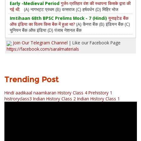
Early -Medieval Period
गुर्जर-प्रतिहार वंश की स्थापना किसके द्वारा की
गई थी:
(A) नागभट्ट प्रथम (B) वत्सराज (C) हर्षवर्धन (D) मिहिर भोज
Imtihaan 68th BPSC Prelims Mock - 7 (Hindi)
यूनाइटेड बैंक
ऑफ इंडिया का विलय किस बैक में हुआ था?
(A) कैनरा बैंक (B) इंडियन बैंक (C)
यूनियन बैंक ऑफ इंडिया (D) पंजाब नेशनल बैंक
Join Our Telegram Channel
| Like our Facebook Page
https://facebook.com/saralmaterials
Trending Post
Hindi aadikaal naamkaran
History Class 4 Prehistory 1
histroryclass3
Indian History Class 2
Indian History Class 1