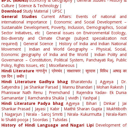
BPSC (MAINS)
Economy & Geography
|
General Studies - History &
Culture
|
Science & Technology
|
Download
Study Material
|
UPSC
|
General Studies
Current Affairs: Events of national and
international importance
|
Economic and Social Development –
Sustainable Development, Poverty, Inclusion, Demographics, Social
Sector Initiatives, etc
|
General issues on Environmental Ecology,
Bio-diversity and Climate Change (subject specialization not
required)
|
General Science
|
History of India and Indian National
Movement
|
Indian and World Geography – Physical, Social,
Economic geography of India and the World
|
Indian Polity and
Governance – Constitution, Political System, Panchayati Raj, Public
Policy, Rights Issues, etc
|
Miscellaneous
|
Hindi Literature
नागार्जुन
|
प्रेमचंद
|
साक्षात्कार
|
सूरदास
|
विविध
|
आषाढ़ का
एक दिन
|
कबीर
|
Hindi Literature Gadhya bhag
Bharatendu
|
Agyeya
|
Dr.
Satyendra
|
Jai Shankar Parsad
|
Mannu Bhandari
|
Mohan Rakesh
|
Phaniswar Nath Renu
|
Premchand
|
Rajendra Yadav- Ek Dunia
Samanantar
|
Ramchandra Shukla
|
vividh
|
Yashpal
|
Hindi Literature Padya bhag
Agyeya
|
Bihari
|
Dinkar
|
Jai
Shankar Prasad
|
Jayasi
|
Kabir
|
Maithli Sharan Gupta
|
Mukhtiboth
|
Nagarjun
|
Nirala - Saroj Smriti
|
Nirala- Kukurmutta
|
Nirala-Ram
ki Shakti pooja
|
Soordas
|
Tulsidas
|
History of Hindi Language and Nagari Lipi
Development of