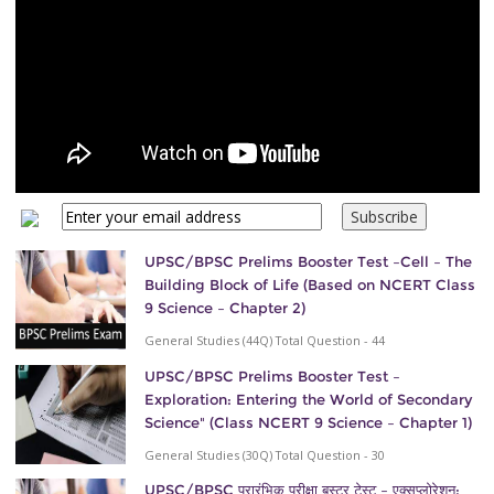
UPSC/BPSC Prelims Booster Test –Cell – The
Building Block of Life (Based on NCERT Class
9 Science – Chapter 2)
General Studies (44Q) Total Question - 44
UPSC/BPSC Prelims Booster Test –
Exploration: Entering the World of Secondary
Science" (Class NCERT 9 Science – Chapter 1)
General Studies (30Q) Total Question - 30
UPSC/BPSC प्रारंभिक परीक्षा बूस्टर टेस्ट – एक्सप्लोरेशन: