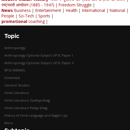
राष्ट्रवादी आन्दोलन (1885 - 1947)
|
Freedom Struggle
|
News
Business
|
Entertainment
|
Health
|
International
|
National
|
People
|
Sci-Tech
|
Sports
|
promotional
coaching
|
Topic
Anthropology
Anthropology Optional Subject UPSC Paper I
Anthropology Optional Subject UPSC Paper II
BPSC (MAINS)
Download
General Studies
Hindi Literature
Hindi Literature Gadhya bhag
Hindi Literature Padya bhag
History of Hindi Language and Nagari Lipi
More ...