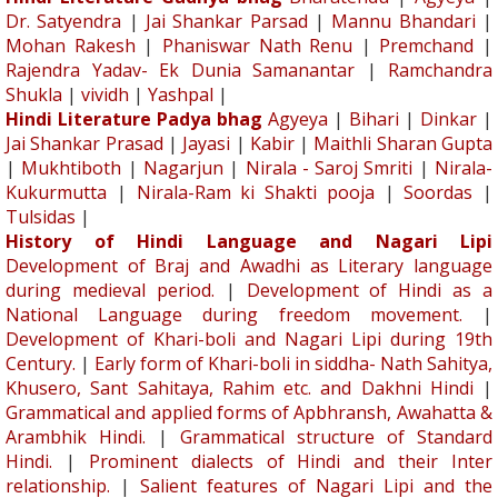
Dr. Satyendra
|
Jai Shankar Parsad
|
Mannu Bhandari
|
Mohan Rakesh
|
Phaniswar Nath Renu
|
Premchand
|
Rajendra Yadav- Ek Dunia Samanantar
|
Ramchandra
Shukla
|
vividh
|
Yashpal
|
Hindi Literature Padya bhag
Agyeya
|
Bihari
|
Dinkar
|
Jai Shankar Prasad
|
Jayasi
|
Kabir
|
Maithli Sharan Gupta
|
Mukhtiboth
|
Nagarjun
|
Nirala - Saroj Smriti
|
Nirala-
Kukurmutta
|
Nirala-Ram ki Shakti pooja
|
Soordas
|
Tulsidas
|
History of Hindi Language and Nagari Lipi
Development of Braj and Awadhi as Literary language
during medieval period.
|
Development of Hindi as a
National Language during freedom movement.
|
Development of Khari-boli and Nagari Lipi during 19th
Century.
|
Early form of Khari-boli in siddha- Nath Sahitya,
Khusero, Sant Sahitaya, Rahim etc. and Dakhni Hindi
|
Grammatical and applied forms of Apbhransh, Awahatta &
Arambhik Hindi.
|
Grammatical structure of Standard
Hindi.
|
Prominent dialects of Hindi and their Inter
relationship.
|
Salient features of Nagari Lipi and the