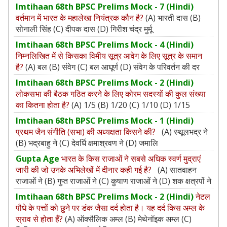
Imtihaan 68th BPSC Prelims Mock - 7 (Hindi)
वर्तमान में भारत के महालेखा नियंत्रक कौन है?
(A) भारती दास (B)
सोनाली सिंह (C) दीपक दास (D) गिरीश चंद्र मुर्मू
Imtihaan 68th BPSC Prelims Mock - 4 (Hindi)
निम्नलिखित में से किसका विमीय सूत्र आवेग के लिए सूत्र के समान
है?
(A) बल (B) संवेग (C) बल आघूर्ण (D) संवेग के परिवर्तन की दर
Imtihaan 68th BPSC Prelims Mock - 2 (Hindi)
लोकसभा की बैठक गठित करने के लिए कोरम सदस्यों की कुल संख्या
का कितना होता है?
(A) 1/5 (B) 1/20 (C) 1/10 (D) 1/15
Imtihaan 68th BPSC Prelims Mock - 1 (Hindi)
प्रथम जैन संगीति (सभा) की अध्‍यक्षता किसने की?
(A) स्‍थूलभद्र ने
(B) भद्रबाहु ने (C) देवर्धि क्षमाश्रवण ने (D) जमालि
Gupta Age
भारत के किस राजाओं ने सबसे अधिक स्वर्ण मुद्राएं
जारी की जो उनके अभिलेखों में दीनार कही गई है?
(A) सातवाहन
राजाओं ने (B) गुप्त राजाओं ने (C) कुषाण राजाओं ने (D) शक क्षत्रपों ने
Imtihaan 68th BPSC Prelims Mock - 2 (Hindi)
नेटल
पौधे के पत्तों को छुने पर डंक जैसा दर्द होता है। यह दर्द किस अम्ल के
स्राव से होता हैं?
(A) ऑक्सैलिक अम्ल (B) मेथेनॉइक अम्ल (C)