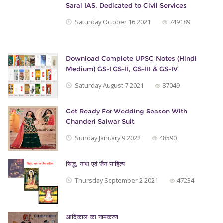
Saral IAS, Dedicated to Civil Services
Saturday October 16 2021
749189
Download Complete UPSC Notes (Hindi
Medium) GS-I GS-II, GS-III & GS-IV
Saturday August 7 2021
87049
Get Ready For Wedding Season With
Chanderi Salwar Suit
Sunday January 9 2022
48590
सिद्ध, नाथ एवं जैन साहित्‍य
Thursday September 2 2021
47234
आदिकाल का नामकरण