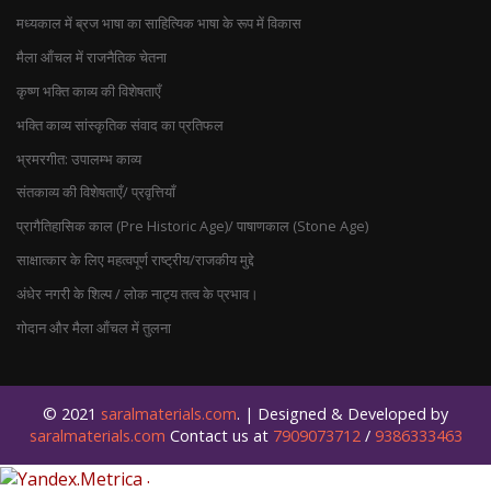
मध्यकाल में ब्रज भाषा का साहित्यिक भाषा के रूप में विकास
मैला आँचल में राजनैतिक चेतना
कृष्ण भक्ति काव्य की विशेषताएँ
भक्ति काव्य सांस्‍कृतिक संवाद का प्रतिफल
भ्रमरगीत: उपालम्भ काव्य
संतकाव्य की विशेषताएँ/ प्रवृत्तियाँ
प्रागैतिहासिक काल (Pre Historic Age)/ पाषाणकाल (Stone Age)
साक्षात्कार के लिए महत्वपूर्ण राष्ट्रीय/राजकीय मुद्दे
अंधेर नगरी के शिल्प / लोक नाट्य तत्व के प्रभाव।
गोदान और मैला आँचल में तुलना
© 2021
saralmaterials.com
. | Designed & Developed by
saralmaterials.com
Contact us at
7909073712
/
9386333463
.