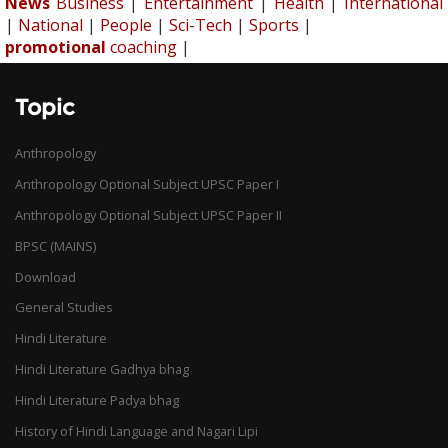
News
Business
|
Entertainment
|
Health
|
International
|
National
|
People
|
Sci-Tech
|
Sports
|
promotional
coaching
|
Topic
Anthropology
Anthropology Optional Subject UPSC Paper I
Anthropology Optional Subject UPSC Paper II
BPSC (MAINS)
Download
General Studies
Hindi Literature
Hindi Literature Gadhya bhag
Hindi Literature Padya bhag
History of Hindi Language and Nagari Lipi