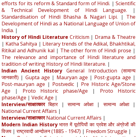
efforts for its reform & Standard form of Hindi.
|
Scientific
& Technical Development of Hindi Language.
|
Standardisation of Hindi Bhasha & Nagari Lipi.
|
The
Development of Hindi as a National Language of Union of
India.
|
History of Hindi Literature
Criticism
|
Drama & Theatre
|
Katha Sahitya
|
Literary trends of the Adikal, Bhakhtikal,
Ritikal and Adhunik kal
|
The other form of Hindi prose
|
The relevance and importance of Hindi literature and
tradition of writing History of Hindi literature.
|
Indian Ancient History
General Introduction (सामान्य
जानकारी)
|
Gupta age
|
Mauryan age
|
Post-gupta age
|
Post-mauryan age
|
Postvedic
|
Pre Historic Age/Stone
Age
|
Proto Historic phase/Age
|
Proto Historic
phase/Age
|
Vedic Age
|
Interview/साक्षात्कार
बिहार
|
सामान्य अपेक्षा
|
सामान्य अपेक्षा
|
National Current Affairs
|
Interview/साक्षात्कार
National Current Affairs
|
Modern Indian History
भारत में यूरोपियों का प्रवेश और अंग्रेजों की
विजय
|
राष्ट्रवादी आन्दोलन (1885 - 1947)
|
Freedom Struggle
|