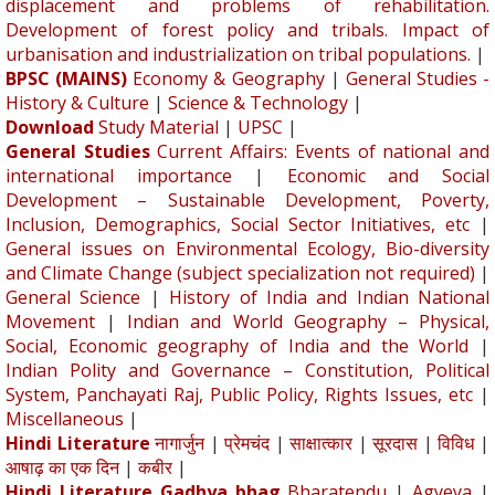
displacement and problems of rehabilitation.
Development of forest policy and tribals. Impact of
urbanisation and industrialization on tribal populations.
|
BPSC (MAINS)
Economy & Geography
|
General Studies -
History & Culture
|
Science & Technology
|
Download
Study Material
|
UPSC
|
General Studies
Current Affairs: Events of national and
international importance
|
Economic and Social
Development – Sustainable Development, Poverty,
Inclusion, Demographics, Social Sector Initiatives, etc
|
General issues on Environmental Ecology, Bio-diversity
and Climate Change (subject specialization not required)
|
General Science
|
History of India and Indian National
Movement
|
Indian and World Geography – Physical,
Social, Economic geography of India and the World
|
Indian Polity and Governance – Constitution, Political
System, Panchayati Raj, Public Policy, Rights Issues, etc
|
Miscellaneous
|
Hindi Literature
नागार्जुन
|
प्रेमचंद
|
साक्षात्कार
|
सूरदास
|
विविध
|
आषाढ़ का एक दिन
|
कबीर
|
Hindi Literature Gadhya bhag
Bharatendu
|
Agyeya
|