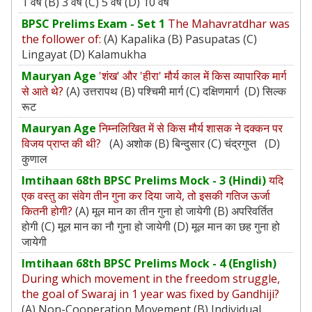
1 वर्ष (B) 3 वर्ष (C) 5 वर्ष (D) 10 वर्ष
BPSC Prelims Exam - Set 1
The Mahavratdhar was
the follower of:
(A) Kapalika (B) Pasupatas (C)
Lingayat (D) Kalamukha
Mauryan Age
'शंख' और 'हीरा' मौर्य काल में किस व्यापारिक मार्ग
से आते थे?
(A) उत्तरापथ (B) पश्चिमी मार्ग (C) दक्षिणमार्ग (D) सिल्क
रूट
Mauryan Age
निम्नलिखित में से किस मौर्य शासक ने दक्कन पर
विजय प्राप्त की थी?
(A) अशोक (B) बिन्दुसार (C) चंद्रगुप्त (D)
कुणाल
Imtihaan 68th BPSC Prelims Mock - 3 (Hindi)
यदि
एक वस्‍तु का संवेग तीन गुना कर दिया जाये, तो इसकी गतिज ऊर्जा
कितनी होगी?
(A) मूल मान का तीन गुना हो जायेगी (B) अपरिवर्तित
होगी (C) मूल मान का नौ गुना हो जायेगी (D) मूल मान का छह गुना हो
जायेगी
Imtihaan 68th BPSC Prelims Mock - 4 (English)
During which movement in the freedom struggle,
the goal of Swaraj in 1 year was fixed by Gandhiji?
(A) Non-Cooperation Movement (B) Individual