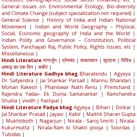
General issues on Environmental Ecology, Bio-diversity
and Climate Change (subject specialization not required)
|
General Science
|
History of India and Indian National
Movement
|
Indian and World Geography – Physical,
Social, Economic geography of India and the World
|
Indian Polity and Governance – Constitution, Political
System, Panchayati Raj, Public Policy, Rights Issues, etc
|
Miscellaneous
|
Hindi Literature
नागार्जुन
|
प्रेमचंद
|
साक्षात्कार
|
सूरदास
|
विविध
|
आषाढ़ का एक दिन
|
कबीर
|
Hindi Literature Gadhya bhag
Bharatendu
|
Agyeya
|
Dr. Satyendra
|
Jai Shankar Parsad
|
Mannu Bhandari
|
Mohan Rakesh
|
Phaniswar Nath Renu
|
Premchand
|
Rajendra Yadav- Ek Dunia Samanantar
|
Ramchandra
Shukla
|
vividh
|
Yashpal
|
Hindi Literature Padya bhag
Agyeya
|
Bihari
|
Dinkar
|
Jai Shankar Prasad
|
Jayasi
|
Kabir
|
Maithli Sharan Gupta
|
Mukhtiboth
|
Nagarjun
|
Nirala - Saroj Smriti
|
Nirala-
Kukurmutta
|
Nirala-Ram ki Shakti pooja
|
Soordas
|
Tulsidas
|