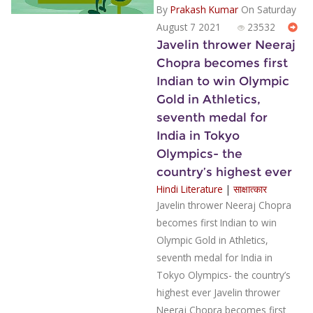
By
Prakash Kumar
On Saturday
August 7 2021
23532
Javelin thrower Neeraj
Chopra becomes first
Indian to win Olympic
Gold in Athletics,
seventh medal for
India in Tokyo
Olympics- the
country’s highest ever
Hindi Literature
|
साक्षात्कार
Javelin thrower Neeraj Chopra
becomes first Indian to win
Olympic Gold in Athletics,
seventh medal for India in
Tokyo Olympics- the country’s
highest ever Javelin thrower
Neeraj Chopra becomes first