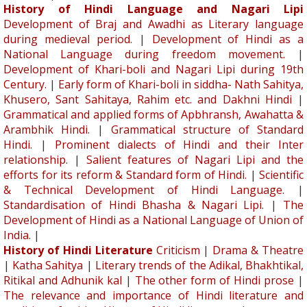
History of Hindi Language and Nagari Lipi
Development of Braj and Awadhi as Literary language
during medieval period.
|
Development of Hindi as a
National Language during freedom movement.
|
Development of Khari-boli and Nagari Lipi during 19th
Century.
|
Early form of Khari-boli in siddha- Nath Sahitya,
Khusero, Sant Sahitaya, Rahim etc. and Dakhni Hindi
|
Grammatical and applied forms of Apbhransh, Awahatta &
Arambhik Hindi.
|
Grammatical structure of Standard
Hindi.
|
Prominent dialects of Hindi and their Inter
relationship.
|
Salient features of Nagari Lipi and the
efforts for its reform & Standard form of Hindi.
|
Scientific
& Technical Development of Hindi Language.
|
Standardisation of Hindi Bhasha & Nagari Lipi.
|
The
Development of Hindi as a National Language of Union of
India.
|
History of Hindi Literature
Criticism
|
Drama & Theatre
|
Katha Sahitya
|
Literary trends of the Adikal, Bhakhtikal,
Ritikal and Adhunik kal
|
The other form of Hindi prose
|
The relevance and importance of Hindi literature and