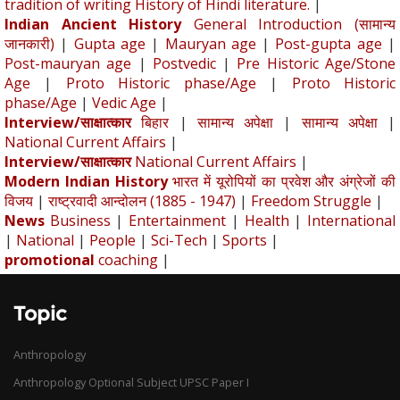
tradition of writing History of Hindi literature.
|
Indian Ancient History
General Introduction (सामान्य
जानकारी)
|
Gupta age
|
Mauryan age
|
Post-gupta age
|
Post-mauryan age
|
Postvedic
|
Pre Historic Age/Stone
Age
|
Proto Historic phase/Age
|
Proto Historic
phase/Age
|
Vedic Age
|
Interview/साक्षात्कार
बिहार
|
सामान्य अपेक्षा
|
सामान्य अपेक्षा
|
National Current Affairs
|
Interview/साक्षात्कार
National Current Affairs
|
Modern Indian History
भारत में यूरोपियों का प्रवेश और अंग्रेजों की
विजय
|
राष्ट्रवादी आन्दोलन (1885 - 1947)
|
Freedom Struggle
|
News
Business
|
Entertainment
|
Health
|
International
|
National
|
People
|
Sci-Tech
|
Sports
|
promotional
coaching
|
Topic
Anthropology
Anthropology Optional Subject UPSC Paper I