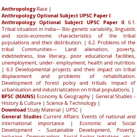
Anthropology
Race
|
Anthropology Optional Subject UPSC Paper I
Anthropology Optional Subject UPSC Paper II
6.1.
Tribal situation in India— Bio-genetic variability, linguistic
and socio-economic characteristics of the tribal
populations and their distribution.
|
6.2. Problems of the
tribal Communities— Land alienation, poverty,
indebtedness, low literacy, poor educational facilities,
unemployment, under- employment, health and nutrition.
|
6.3 Developmental projects and their impact on tribal
displacement and problems of rehabilitation.
Development of forest policy and tribals. Impact of
urbanisation and industrialization on tribal populations.
|
BPSC (MAINS)
Economy & Geography
|
General Studies -
History & Culture
|
Science & Technology
|
Download
Study Material
|
UPSC
|
General Studies
Current Affairs: Events of national and
international importance
|
Economic and Social
Development – Sustainable Development, Poverty,
Inclusion, Demographics, Social Sector Initiatives, etc
|