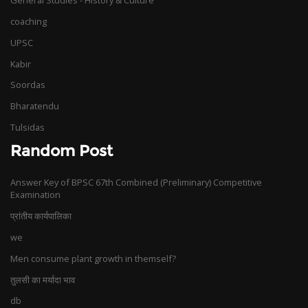
General Studies - History & Culture
coaching
UPSC
Kabir
Soordas
Bharatendu
Tulsidas
Random Post
Answer Key of BPSC 67th Combined (Preliminary) Competitive
Examination
प्रांतीय कार्यपालिका
we
Men consume plant growth in themself?
तुलसी का मर्यादा भाव
db