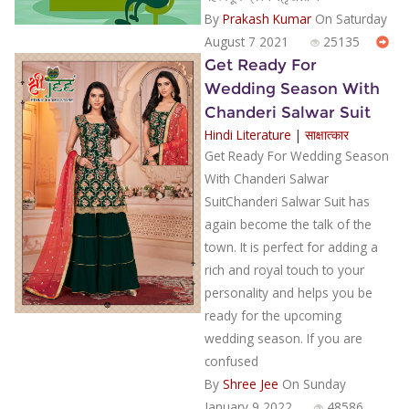
By
Prakash Kumar
On Saturday
August 7 2021
25135
Get Ready For
Wedding Season With
Chanderi Salwar Suit
Hindi Literature
|
साक्षात्कार
Get Ready For Wedding Season
With Chanderi Salwar
SuitChanderi Salwar Suit has
again become the talk of the
town. It is perfect for adding a
rich and royal touch to your
personality and helps you be
ready for the upcoming
wedding season. If you are
confused
By
Shree Jee
On Sunday
January 9 2022
48586