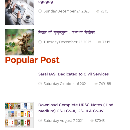
egegeg
Sunday December 21 2025
7315
निराला की ‘कुकुरमुत्ता’ : कथ्य का विश्लेषण
Tuesday December 23 2025
7315
Popular Post
Saral IAS, Dedicated to Civil Services
Saturday October 16 2021
749188
Download Complete UPSC Notes (Hindi
Medium) GS-I GS-II, GS-III & GS-IV
Saturday August 7 2021
87043