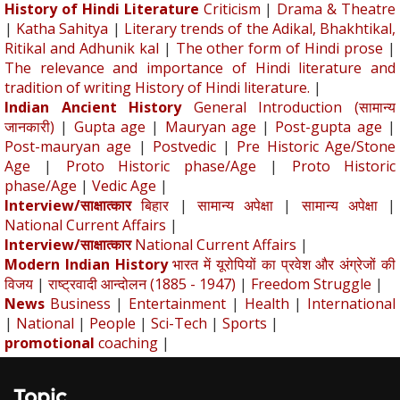
History of Hindi Literature
Criticism
|
Drama & Theatre
|
Katha Sahitya
|
Literary trends of the Adikal, Bhakhtikal,
Ritikal and Adhunik kal
|
The other form of Hindi prose
|
The relevance and importance of Hindi literature and
tradition of writing History of Hindi literature.
|
Indian Ancient History
General Introduction (सामान्य
जानकारी)
|
Gupta age
|
Mauryan age
|
Post-gupta age
|
Post-mauryan age
|
Postvedic
|
Pre Historic Age/Stone
Age
|
Proto Historic phase/Age
|
Proto Historic
phase/Age
|
Vedic Age
|
Interview/साक्षात्कार
बिहार
|
सामान्य अपेक्षा
|
सामान्य अपेक्षा
|
National Current Affairs
|
Interview/साक्षात्कार
National Current Affairs
|
Modern Indian History
भारत में यूरोपियों का प्रवेश और अंग्रेजों की
विजय
|
राष्ट्रवादी आन्दोलन (1885 - 1947)
|
Freedom Struggle
|
News
Business
|
Entertainment
|
Health
|
International
|
National
|
People
|
Sci-Tech
|
Sports
|
promotional
coaching
|
Topic