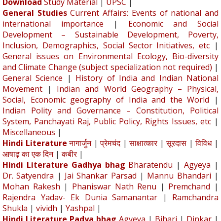
Download
Study Material
|
UPSC
|
General Studies
Current Affairs: Events of national and
international importance
|
Economic and Social
Development – Sustainable Development, Poverty,
Inclusion, Demographics, Social Sector Initiatives, etc
|
General issues on Environmental Ecology, Bio-diversity
and Climate Change (subject specialization not required)
|
General Science
|
History of India and Indian National
Movement
|
Indian and World Geography – Physical,
Social, Economic geography of India and the World
|
Indian Polity and Governance – Constitution, Political
System, Panchayati Raj, Public Policy, Rights Issues, etc
|
Miscellaneous
|
Hindi Literature
नागार्जुन
|
प्रेमचंद
|
साक्षात्कार
|
सूरदास
|
विविध
|
आषाढ़ का एक दिन
|
कबीर
|
Hindi Literature Gadhya bhag
Bharatendu
|
Agyeya
|
Dr. Satyendra
|
Jai Shankar Parsad
|
Mannu Bhandari
|
Mohan Rakesh
|
Phaniswar Nath Renu
|
Premchand
|
Rajendra Yadav- Ek Dunia Samanantar
|
Ramchandra
Shukla
|
vividh
|
Yashpal
|
Hindi Literature Padya bhag
Agyeya
|
Bihari
|
Dinkar
|