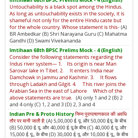
Untouchability is a black spot among the Hindus.
As long as untouchability exists in the society, it is
shameful not only for the entire Hindu caste but
for the whole country. Whose statement is this-
(A)
BR Ambedkar (B) Shri Narayana Guru (C) Mahatma
Gandhi (D) Swami Vivekananda
Imtihaan 68th BPSC Prelims Mock - 4 (English)
Consider the following statements regarding the
Indus river system— 1. Its origin is near Man
Sarovar lake in Tibet. 2. It enters India near
Damchowk in Jammu and Kashmir. 3. It flows
through Ladakh and Gilgit. 4. This river joins the
Arabian Sea in the east of Lahore Which of the
above statements are true.
(A) only 1 and 2 (B) 2
and 4 only (C) 1, 2 and 3 (D) 2, 3 and 4
Indian Pre & Proto History
निम्न पुरापाषाणकाल की अवधि
तौर पर मानी जाती है:
(A) 5,00,000 ई. पू. और 50,000 ई.पू. के बीच
(B) 50,000 ई. पू. और 40,000 ई. पू.के बीच (C) 40,000 ई. पू. और
15,000 ई. पू., के बीच (D) 30,000 ई. पू. और 10,000 ई. पू., के बीच