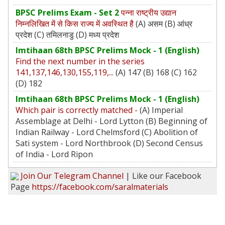
BPSC Prelims Exam - Set 2
पन्ना राष्ट्रीय उद्यान
निम्नलिखित में से किस राज्य में अवस्थित है
(A) असम (B) आंध्र
प्रदेश (C) तमिलनाडु (D) मध्य प्रदेश
Imtihaan 68th BPSC Prelims Mock - 1 (English)
Find the next number in the series
141,137,146,130,155,119,...
(A) 147 (B) 168 (C) 162
(D) 182
Imtihaan 68th BPSC Prelims Mock - 1 (English)
Which pair is correctly matched -
(A) Imperial
Assemblage at Delhi - Lord Lytton (B) Beginning of
Indian Railway - Lord Chelmsford (C) Abolition of
Sati system - Lord Northbrook (D) Second Census
of India - Lord Ripon
Join Our Telegram Channel
| Like our Facebook
Page
https://facebook.com/saralmaterials