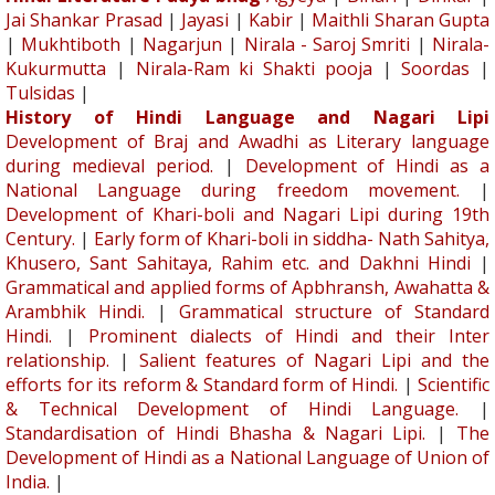
Jai Shankar Prasad
|
Jayasi
|
Kabir
|
Maithli Sharan Gupta
|
Mukhtiboth
|
Nagarjun
|
Nirala - Saroj Smriti
|
Nirala-
Kukurmutta
|
Nirala-Ram ki Shakti pooja
|
Soordas
|
Tulsidas
|
History of Hindi Language and Nagari Lipi
Development of Braj and Awadhi as Literary language
during medieval period.
|
Development of Hindi as a
National Language during freedom movement.
|
Development of Khari-boli and Nagari Lipi during 19th
Century.
|
Early form of Khari-boli in siddha- Nath Sahitya,
Khusero, Sant Sahitaya, Rahim etc. and Dakhni Hindi
|
Grammatical and applied forms of Apbhransh, Awahatta &
Arambhik Hindi.
|
Grammatical structure of Standard
Hindi.
|
Prominent dialects of Hindi and their Inter
relationship.
|
Salient features of Nagari Lipi and the
efforts for its reform & Standard form of Hindi.
|
Scientific
& Technical Development of Hindi Language.
|
Standardisation of Hindi Bhasha & Nagari Lipi.
|
The
Development of Hindi as a National Language of Union of
India.
|