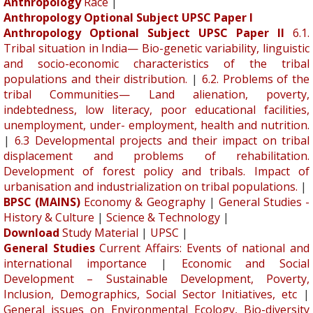
Anthropology
Race
|
Anthropology Optional Subject UPSC Paper I
Anthropology Optional Subject UPSC Paper II
6.1.
Tribal situation in India— Bio-genetic variability, linguistic
and socio-economic characteristics of the tribal
populations and their distribution.
|
6.2. Problems of the
tribal Communities— Land alienation, poverty,
indebtedness, low literacy, poor educational facilities,
unemployment, under- employment, health and nutrition.
|
6.3 Developmental projects and their impact on tribal
displacement and problems of rehabilitation.
Development of forest policy and tribals. Impact of
urbanisation and industrialization on tribal populations.
|
BPSC (MAINS)
Economy & Geography
|
General Studies -
History & Culture
|
Science & Technology
|
Download
Study Material
|
UPSC
|
General Studies
Current Affairs: Events of national and
international importance
|
Economic and Social
Development – Sustainable Development, Poverty,
Inclusion, Demographics, Social Sector Initiatives, etc
|
General issues on Environmental Ecology, Bio-diversity