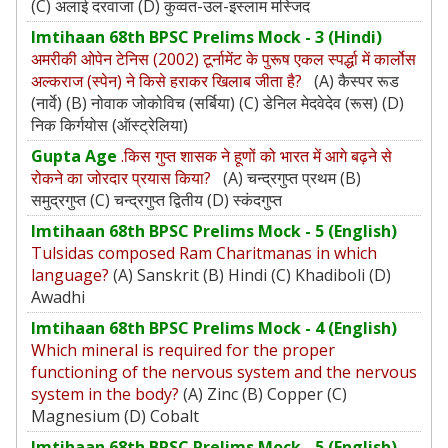
(C) अलाई दरवाजा (D) कुव्वत-उल-इस्लाम मस्जिद
Imtihaan 68th BPSC Prelims Mock - 3 (Hindi)
अमरीकी ओपेन टेनिस (2002) टूर्नामेंट के पुरूष एकल स्पर्द्धा में कार्लोस
अल्कराज (स्पेन) ने किसे हराकर खिलाब जीता है?
(A) कैस्पर रूड
(नार्वे) (B) नोवाक जोकोविच (सर्बिया) (C) डेनिल मेदवेदेव (रूस) (D)
निक किर्गयोस (ऑस्ट्रेलिया)
Gupta Age
.किस गुप्त शासक ने हूणों को भारत में आगे बढ़ने से
रोकने का जोरदार प्रयास किया?
(A) चन्द्रगुप्त प्रथम (B)
समुद्रगुप्त (C) चन्द्रगुप्त द्वितीय (D) स्कंदगुप्त
Imtihaan 68th BPSC Prelims Mock - 5 (English)
Tulsidas composed Ram Charitmanas in which
language?
(A) Sanskrit (B) Hindi (C) Khadiboli (D)
Awadhi
Imtihaan 68th BPSC Prelims Mock - 4 (English)
Which mineral is required for the proper
functioning of the nervous system and the nervous
system in the body?
(A) Zinc (B) Copper (C)
Magnesium (D) Cobalt
Imtihaan 68th BPSC Prelims Mock - 5 (English)