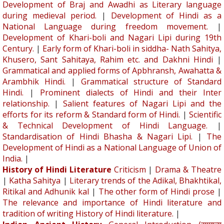
Development of Braj and Awadhi as Literary language
during medieval period.
|
Development of Hindi as a
National Language during freedom movement.
|
Development of Khari-boli and Nagari Lipi during 19th
Century.
|
Early form of Khari-boli in siddha- Nath Sahitya,
Khusero, Sant Sahitaya, Rahim etc. and Dakhni Hindi
|
Grammatical and applied forms of Apbhransh, Awahatta &
Arambhik Hindi.
|
Grammatical structure of Standard
Hindi.
|
Prominent dialects of Hindi and their Inter
relationship.
|
Salient features of Nagari Lipi and the
efforts for its reform & Standard form of Hindi.
|
Scientific
& Technical Development of Hindi Language.
|
Standardisation of Hindi Bhasha & Nagari Lipi.
|
The
Development of Hindi as a National Language of Union of
India.
|
History of Hindi Literature
Criticism
|
Drama & Theatre
|
Katha Sahitya
|
Literary trends of the Adikal, Bhakhtikal,
Ritikal and Adhunik kal
|
The other form of Hindi prose
|
The relevance and importance of Hindi literature and
tradition of writing History of Hindi literature.
|