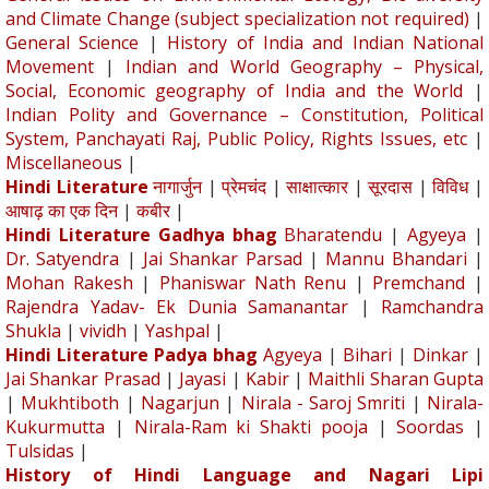
and Climate Change (subject specialization not required)
|
General Science
|
History of India and Indian National
Movement
|
Indian and World Geography – Physical,
Social, Economic geography of India and the World
|
Indian Polity and Governance – Constitution, Political
System, Panchayati Raj, Public Policy, Rights Issues, etc
|
Miscellaneous
|
Hindi Literature
नागार्जुन
|
प्रेमचंद
|
साक्षात्कार
|
सूरदास
|
विविध
|
आषाढ़ का एक दिन
|
कबीर
|
Hindi Literature Gadhya bhag
Bharatendu
|
Agyeya
|
Dr. Satyendra
|
Jai Shankar Parsad
|
Mannu Bhandari
|
Mohan Rakesh
|
Phaniswar Nath Renu
|
Premchand
|
Rajendra Yadav- Ek Dunia Samanantar
|
Ramchandra
Shukla
|
vividh
|
Yashpal
|
Hindi Literature Padya bhag
Agyeya
|
Bihari
|
Dinkar
|
Jai Shankar Prasad
|
Jayasi
|
Kabir
|
Maithli Sharan Gupta
|
Mukhtiboth
|
Nagarjun
|
Nirala - Saroj Smriti
|
Nirala-
Kukurmutta
|
Nirala-Ram ki Shakti pooja
|
Soordas
|
Tulsidas
|
History of Hindi Language and Nagari Lipi