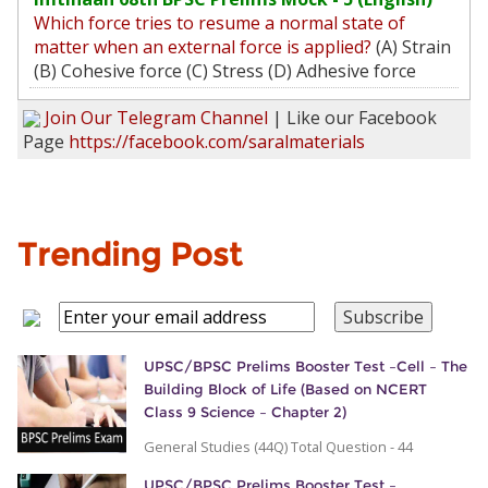
Which force tries to resume a normal state of
matter when an external force is applied?
(A) Strain
(B) Cohesive force (C) Stress (D) Adhesive force
Join Our Telegram Channel
| Like our Facebook
Page
https://facebook.com/saralmaterials
Trending Post
UPSC/BPSC Prelims Booster Test –Cell – The
Building Block of Life (Based on NCERT
Class 9 Science – Chapter 2)
General Studies (44Q) Total Question - 44
UPSC/BPSC Prelims Booster Test –