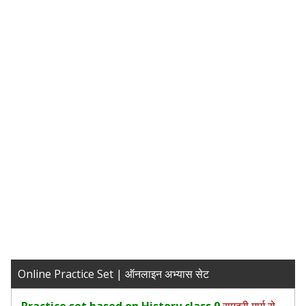
Online Practice Set | ऑनलाइन अभ्यास सेट
Practice set based on History class 9
समुद्री मार्ग से