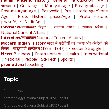
Indian Ancient History
General Introduction (सामान्य
जानकारी)
|
Gupta age
|
Mauryan age
|
Post-gupta age
|
Post-mauryan age
|
Postvedic
|
Pre Historic Age/Stone
Age
|
Proto Historic phase/Age
|
Proto Historic
phase/Age
|
Vedic Age
|
Interview/साक्षात्कार
बिहार
|
सामान्य अपेक्षा
|
सामान्य अपेक्षा
|
National Current Affairs
|
Interview/साक्षात्कार
National Current Affairs
|
Modern Indian History
भारत में यूरोपियों का प्रवेश और अंग्रेजों की
विजय
|
राष्ट्रवादी आन्दोलन (1885 - 1947)
|
Freedom Struggle
|
News
Business
|
Entertainment
|
Health
|
International
|
National
|
People
|
Sci-Tech
|
Sports
|
promotional
coaching
|
Topic
Anthropology
Anthropology Optional Subject UPSC Paper I
Anthropology Optional Subject UPSC Paper II