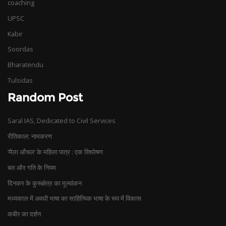
coaching
UPSC
Kabir
Soordas
Bharatendu
Tulsidas
Random Post
Saral IAS, Dedicated to Civil Services
रीतिकाल: नामकरण
‘मैला आँचल’ के महिला पात्र : एक विश्लेषण
बल और गति ‌के नियम
दिनकर के कुरूक्षेत्र का मूल्‍यांकन
मध्यकाल में अवधी भाषा का साहित्यिक भाषा के रूप में विकास
कबीर का दर्शन