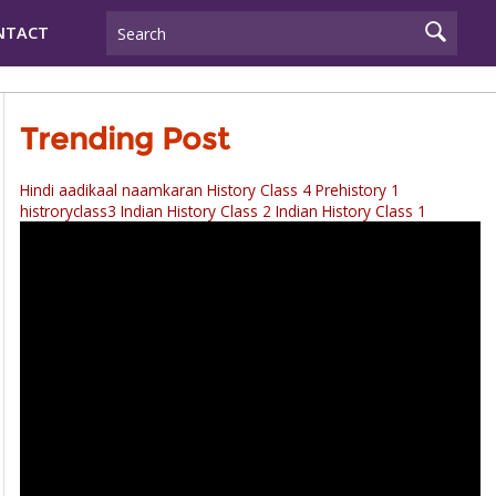
NTACT
Trending Post
Hindi aadikaal naamkaran
History Class 4 Prehistory 1
histroryclass3
Indian History Class 2
Indian History Class 1