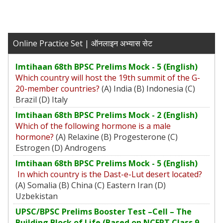
Online Practice Set | ऑनलाइन अभ्यास सेट
Imtihaan 68th BPSC Prelims Mock - 5 (English)
Which country will host the 19th summit of the G-
20-member countries?
(A) India (B) Indonesia (C)
Brazil (D) Italy
Imtihaan 68th BPSC Prelims Mock - 2 (English)
Which of the following hormone is a male
hormone?
(A) Relaxine (B) Progesterone (C)
Estrogen (D) Androgens
Imtihaan 68th BPSC Prelims Mock - 5 (English)
In which country is the Dast-e-Lut desert located?
(A) Somalia (B) China (C) Eastern Iran (D)
Uzbekistan
UPSC/BPSC Prelims Booster Test –Cell – The
Building Block of Life (Based on NCERT Class 9