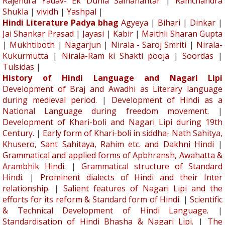
Rajendra Yadav- Ek Dunia Samanantar
|
Ramchandra
Shukla
|
vividh
|
Yashpal
|
Hindi Literature Padya bhag
Agyeya
|
Bihari
|
Dinkar
|
Jai Shankar Prasad
|
Jayasi
|
Kabir
|
Maithli Sharan Gupta
|
Mukhtiboth
|
Nagarjun
|
Nirala - Saroj Smriti
|
Nirala-
Kukurmutta
|
Nirala-Ram ki Shakti pooja
|
Soordas
|
Tulsidas
|
History of Hindi Language and Nagari Lipi
Development of Braj and Awadhi as Literary language
during medieval period.
|
Development of Hindi as a
National Language during freedom movement.
|
Development of Khari-boli and Nagari Lipi during 19th
Century.
|
Early form of Khari-boli in siddha- Nath Sahitya,
Khusero, Sant Sahitaya, Rahim etc. and Dakhni Hindi
|
Grammatical and applied forms of Apbhransh, Awahatta &
Arambhik Hindi.
|
Grammatical structure of Standard
Hindi.
|
Prominent dialects of Hindi and their Inter
relationship.
|
Salient features of Nagari Lipi and the
efforts for its reform & Standard form of Hindi.
|
Scientific
& Technical Development of Hindi Language.
|
Standardisation of Hindi Bhasha & Nagari Lipi.
|
The