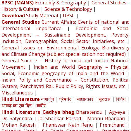
BPSC (MAINS)
Economy & Geography
|
General Studies -
History & Culture
|
Science & Technology
|
Download
Study Material
|
UPSC
|
General Studies
Current Affairs: Events of national and
international importance
|
Economic and Social
Development – Sustainable Development, Poverty,
Inclusion, Demographics, Social Sector Initiatives, etc
|
General issues on Environmental Ecology, Bio-diversity
and Climate Change (subject specialization not required)
|
General Science
|
History of India and Indian National
Movement
|
Indian and World Geography – Physical,
Social, Economic geography of India and the World
|
Indian Polity and Governance – Constitution, Political
System, Panchayati Raj, Public Policy, Rights Issues, etc
|
Miscellaneous
|
Hindi Literature
नागार्जुन
|
प्रेमचंद
|
साक्षात्कार
|
सूरदास
|
विविध
|
आषाढ़ का एक दिन
|
कबीर
|
Hindi Literature Gadhya bhag
Bharatendu
|
Agyeya
|
Dr. Satyendra
|
Jai Shankar Parsad
|
Mannu Bhandari
|
Mohan Rakesh
|
Phaniswar Nath Renu
|
Premchand
|