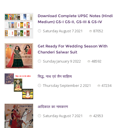
Download Complete UPSC Notes (Hindi
Medium) GS-I GS-II, GS-III & GS-IV
Saturday August 7 2021
87052
Get Ready For Wedding Season With
Chanderi Salwar Suit
Sunday January 9 2022
48592
सिद्ध, नाथ एवं जैन साहित्‍य
Thursday September 2 2021
47234
आदिकाल का नामकरण
Saturday August 7 2021
42953