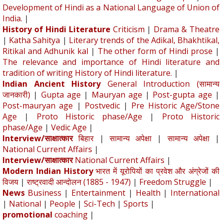
Development of Hindi as a National Language of Union of
India.
|
History of Hindi Literature
Criticism
|
Drama & Theatre
|
Katha Sahitya
|
Literary trends of the Adikal, Bhakhtikal,
Ritikal and Adhunik kal
|
The other form of Hindi prose
|
The relevance and importance of Hindi literature and
tradition of writing History of Hindi literature.
|
Indian Ancient History
General Introduction (सामान्य
जानकारी)
|
Gupta age
|
Mauryan age
|
Post-gupta age
|
Post-mauryan age
|
Postvedic
|
Pre Historic Age/Stone
Age
|
Proto Historic phase/Age
|
Proto Historic
phase/Age
|
Vedic Age
|
Interview/साक्षात्कार
बिहार
|
सामान्य अपेक्षा
|
सामान्य अपेक्षा
|
National Current Affairs
|
Interview/साक्षात्कार
National Current Affairs
|
Modern Indian History
भारत में यूरोपियों का प्रवेश और अंग्रेजों की
विजय
|
राष्ट्रवादी आन्दोलन (1885 - 1947)
|
Freedom Struggle
|
News
Business
|
Entertainment
|
Health
|
International
|
National
|
People
|
Sci-Tech
|
Sports
|
promotional
coaching
|