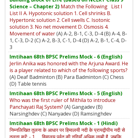
Science – Chapter 2)
Match the Following List I
List II A. Hypotonic solution 1. Cell shrinks B.
Hypertonic solution 2. Cell swells C. Isotonic
solution 3. No net movement D. Osmosis 4.
Movement of water
(A) A-2, B-1, C-3, D-4 (B) A-4, B-
1, C-3, D-2 (C) A-2, B-3, C-1, D-4 (D) A-2, B-1, C-4, D-
3
Imtihaan 68th BPSC Prelims Mock - 6 (English)
Jerlin Anika was honored with the Arjuna Award. He
is a player related to which of the following sports?
(A) Deaf Badminton (B) Para Badminton (C) Chess
(D) Table tennis
Imtihaan 68th BPSC Prelims Mock - 5 (English)
Who was the first ruler of Mithila to introduce
Panchayati Raj System?
(A) Gangadev (B)
Narsinghdev (C) Nanyadev (D) Ramsinghdev
Imtihaan 68th BPSC Prelims Mock - 1 (Hindi)
निम्नलिखित तुलना के आधार पर हिमालयी नदी के प्रायद्वीपीय नदी से
तुलना करें: - 1. हिमालय पर्वत की नदियॉं अधिक लम्बी है, जबकि