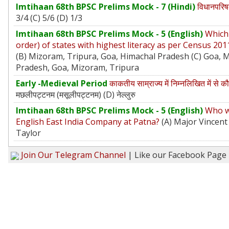
Imtihaan 68th BPSC Prelims Mock - 7 (Hindi)
विधानपरिषद
3/4 (C) 5/6 (D) 1/3
Imtihaan 68th BPSC Prelims Mock - 5 (English)
Which 
order) of states with highest literacy as per Census 20
(B) Mizoram, Tripura, Goa, Himachal Pradesh (C) Goa, 
Pradesh, Goa, Mizoram, Tripura
Early -Medieval Period
काकतीय साम्राज्य में निम्नलिखित में से 
मछलीपट्टनम (मसूलीपट्टनम) (D) नेल्लुरु
Imtihaan 68th BPSC Prelims Mock - 5 (English)
Who wa
English East India Company at Patna?
(A) Major Vincent
Taylor
Join Our Telegram Channel
| Like our Facebook Page