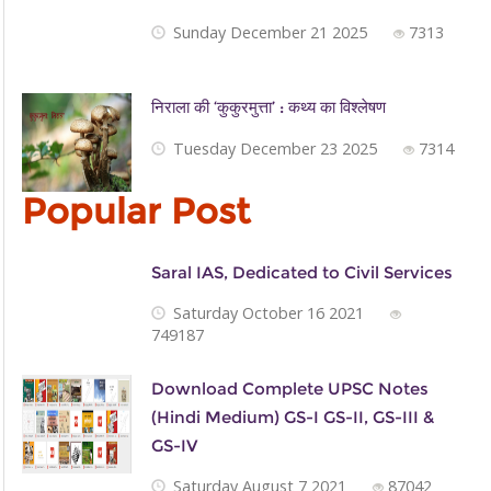
Sunday December 21 2025
7313
निराला की ‘कुकुरमुत्ता’ : कथ्य का विश्लेषण
Tuesday December 23 2025
7314
Popular Post
Saral IAS, Dedicated to Civil Services
Saturday October 16 2021
749187
Download Complete UPSC Notes
(Hindi Medium) GS-I GS-II, GS-III &
GS-IV
Saturday August 7 2021
87042