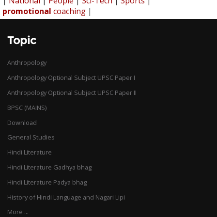
|
National
|
People
|
Sci-Tech
|
Sports
|
promotional
coaching
|
Topic
Anthropology
Anthropology Optional Subject UPSC Paper I
Anthropology Optional Subject UPSC Paper II
BPSC (MAINS)
Download
General Studies
Hindi Literature
Hindi Literature Gadhya bhag
Hindi Literature Padya bhag
History of Hindi Language and Nagari Lipi
More ...