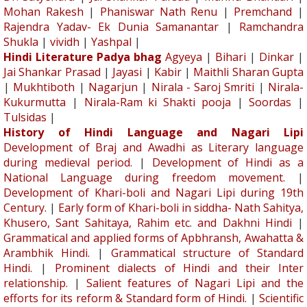
Mohan Rakesh
|
Phaniswar Nath Renu
|
Premchand
|
Rajendra Yadav- Ek Dunia Samanantar
|
Ramchandra
Shukla
|
vividh
|
Yashpal
|
Hindi Literature Padya bhag
Agyeya
|
Bihari
|
Dinkar
|
Jai Shankar Prasad
|
Jayasi
|
Kabir
|
Maithli Sharan Gupta
|
Mukhtiboth
|
Nagarjun
|
Nirala - Saroj Smriti
|
Nirala-
Kukurmutta
|
Nirala-Ram ki Shakti pooja
|
Soordas
|
Tulsidas
|
History of Hindi Language and Nagari Lipi
Development of Braj and Awadhi as Literary language
during medieval period.
|
Development of Hindi as a
National Language during freedom movement.
|
Development of Khari-boli and Nagari Lipi during 19th
Century.
|
Early form of Khari-boli in siddha- Nath Sahitya,
Khusero, Sant Sahitaya, Rahim etc. and Dakhni Hindi
|
Grammatical and applied forms of Apbhransh, Awahatta &
Arambhik Hindi.
|
Grammatical structure of Standard
Hindi.
|
Prominent dialects of Hindi and their Inter
relationship.
|
Salient features of Nagari Lipi and the
efforts for its reform & Standard form of Hindi.
|
Scientific