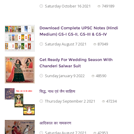
Saturday October 16 2021
749189
Download Complete UPSC Notes (Hindi
Medium) GS-I GS-II, GS-III & GS-IV
Saturday August 7 2021
87049
Get Ready For Wedding Season With
Chanderi Salwar Suit
Sunday January 9 2022
48590
सिद्ध, नाथ एवं जैन साहित्‍य
Thursday September 2 2021
47234
आदिकाल का नामकरण
Saturday August 7 2021
42953