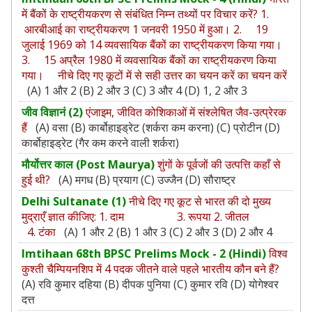
में बैंकों के राष्ट्रीयकरण से संबंधित निम्न तथ्यों पर विचार करें? 1.
आरबीआई का राष्ट्रीयकरण 1 जनवरी 1950 में हुआ। 2. 19
जुलाई 1969 को 14 व्यवसायिक बैंकों का राष्ट्रीयकरण किया गया।
3. 15 अप्रैल 1980 में व्यवसायिक बैंकों का राष्ट्रीयकरण किया
गया। नीचे दिए गए कूटों में से सही उत्तर का चयन करें का चयन करें
(A) 1 और 2 (B) 2 और 3 (C) 3 और 4 (D) 1, 2 और 3
जीव विज्ञानं (2)
एंजाइम, जीवित कोशिकाओं में संश्लेषित जैव-उत्प्रेरक
हैं
(A) वसा (B) कार्बोहाइड्रेट (शर्करा कम करना) (C) प्रोटीन (D)
कार्बोहाइड्रेट (गैर कम करने वाली शर्करा)
मौर्योत्तर काल (Post Maurya)
शुंगों के पूर्वजों की उत्पत्ति कहाँ से
हुई थी?
(A) मगध (B) प्रयाग (C) उज्जैन (D) सौराष्ट्र
Delhi Sultanate (1)
नीचे दिए गए कूट से भारत की दो मुख्य
मुद्राएँ ज्ञात कीजिए: 1. दाम 3. रूपया 2. जीतल
4. टंका
(A) 1 और 2 (B) 1 और 3 (C) 2 और 3 (D) 2 और 4
Imtihaan 68th BPSC Prelims Mock - 2 (Hindi)
विश्व
कुश्ती चैम्पियनशिप में 4 पदक जीतने वाले पहले भारतीय कौन बने हैं?
(A) रवि कुमार दहिया (B) दीपक पुनिया (C) कुमार रवि (D) योगेश्वर
दत्त