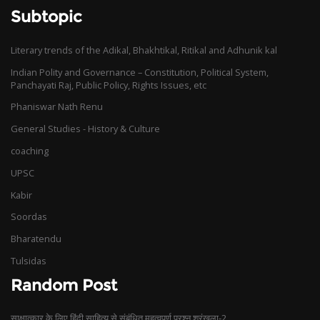
Subtopic
Literary trends of the Adikal, Bhakhtikal, Ritikal and Adhunik kal
Indian Polity and Governance – Constitution, Political System,
Panchayati Raj, Public Policy, Rights Issues, etc
Phaniswar Nath Renu
General Studies - History & Culture
coaching
UPSC
Kabir
Soordas
Bharatendu
Tulsidas
Random Post
साक्षात्कार के लिए हिंदी साहित्य से संबंधित महत्वपूर्ण प्रश्न श्रृंखला-2