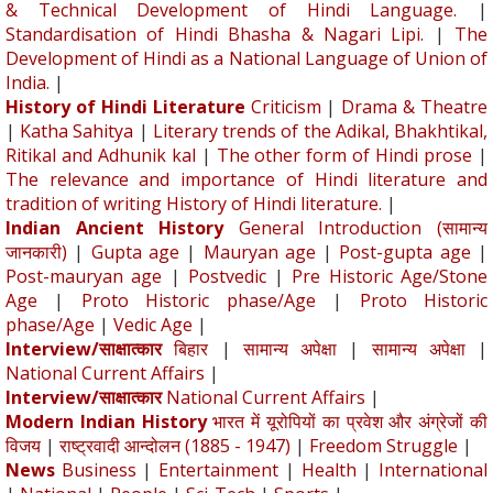
& Technical Development of Hindi Language.
|
Standardisation of Hindi Bhasha & Nagari Lipi.
|
The
Development of Hindi as a National Language of Union of
India.
|
History of Hindi Literature
Criticism
|
Drama & Theatre
|
Katha Sahitya
|
Literary trends of the Adikal, Bhakhtikal,
Ritikal and Adhunik kal
|
The other form of Hindi prose
|
The relevance and importance of Hindi literature and
tradition of writing History of Hindi literature.
|
Indian Ancient History
General Introduction (सामान्य
जानकारी)
|
Gupta age
|
Mauryan age
|
Post-gupta age
|
Post-mauryan age
|
Postvedic
|
Pre Historic Age/Stone
Age
|
Proto Historic phase/Age
|
Proto Historic
phase/Age
|
Vedic Age
|
Interview/साक्षात्कार
बिहार
|
सामान्य अपेक्षा
|
सामान्य अपेक्षा
|
National Current Affairs
|
Interview/साक्षात्कार
National Current Affairs
|
Modern Indian History
भारत में यूरोपियों का प्रवेश और अंग्रेजों की
विजय
|
राष्ट्रवादी आन्दोलन (1885 - 1947)
|
Freedom Struggle
|
News
Business
|
Entertainment
|
Health
|
International