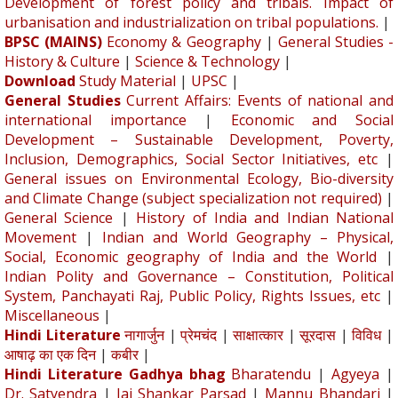
Development of forest policy and tribals. Impact of
urbanisation and industrialization on tribal populations.
|
BPSC (MAINS)
Economy & Geography
|
General Studies -
History & Culture
|
Science & Technology
|
Download
Study Material
|
UPSC
|
General Studies
Current Affairs: Events of national and
international importance
|
Economic and Social
Development – Sustainable Development, Poverty,
Inclusion, Demographics, Social Sector Initiatives, etc
|
General issues on Environmental Ecology, Bio-diversity
and Climate Change (subject specialization not required)
|
General Science
|
History of India and Indian National
Movement
|
Indian and World Geography – Physical,
Social, Economic geography of India and the World
|
Indian Polity and Governance – Constitution, Political
System, Panchayati Raj, Public Policy, Rights Issues, etc
|
Miscellaneous
|
Hindi Literature
नागार्जुन
|
प्रेमचंद
|
साक्षात्कार
|
सूरदास
|
विविध
|
आषाढ़ का एक दिन
|
कबीर
|
Hindi Literature Gadhya bhag
Bharatendu
|
Agyeya
|
Dr. Satyendra
|
Jai Shankar Parsad
|
Mannu Bhandari
|