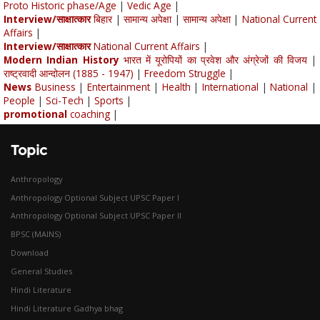
Proto Historic phase/Age
|
Vedic Age
|
Interview/साक्षात्कार
बिहार
|
सामान्य अपेक्षा
|
सामान्य अपेक्षा
|
National Current
Affairs
|
Interview/साक्षात्कार
National Current Affairs
|
Modern Indian History
भारत में यूरोपियों का प्रवेश और अंग्रेजों की विजय
|
राष्ट्रवादी आन्दोलन (1885 - 1947)
|
Freedom Struggle
|
News
Business
|
Entertainment
|
Health
|
International
|
National
|
People
|
Sci-Tech
|
Sports
|
promotional
coaching
|
Topic
Anthropology
Anthropology Optional Subject UPSC Paper I
Anthropology Optional Subject UPSC Paper II
BPSC (MAINS)
Download
General Studies
Hindi Literature
Hindi Literature Gadhya bhag