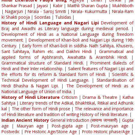
Shankar Prasad
|
Jayasi
|
Kabir
|
Maithli Sharan Gupta
|
Mukhtiboth
|
Nagarjun
|
Nirala - Saroj Smriti
|
Nirala- Kukurmutta
|
Nirala-Ram
ki Shakti pooja
|
Soordas
|
Tulsidas
|
History of Hindi Language and Nagari Lipi
Development of
Braj and Awadhi as Literary language during medieval period.
|
Development of Hindi as a National Language during freedom
movement.
|
Development of Khari-boli and Nagari Lipi during 19th
Century.
|
Early form of Khari-boli in siddha- Nath Sahitya, Khusero,
Sant Sahitaya, Rahim etc. and Dakhni Hindi
|
Grammatical and
applied forms of Apbhransh, Awahatta & Arambhik Hindi.
|
Grammatical structure of Standard Hindi.
|
Prominent dialects of
Hindi and their Inter relationship.
|
Salient features of Nagari Lipi and
the efforts for its reform & Standard form of Hindi.
|
Scientific &
Technical Development of Hindi Language.
|
Standardisation of
Hindi Bhasha & Nagari Lipi.
|
The Development of Hindi as a
National Language of Union of India.
|
History of Hindi Literature
Criticism
|
Drama & Theatre
|
Katha
Sahitya
|
Literary trends of the Adikal, Bhakhtikal, Ritikal and Adhunik
kal
|
The other form of Hindi prose
|
The relevance and importance
of Hindi literature and tradition of writing History of Hindi literature.
|
Indian Ancient History
General Introduction (सामान्य जानकारी)
|
Gupta
age
|
Mauryan age
|
Post-gupta age
|
Post-mauryan age
|
Postvedic
|
Pre Historic Age/Stone Age
|
Proto Historic phase/Age
|