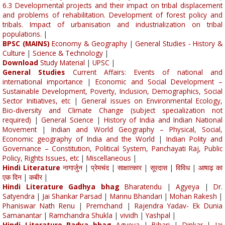
6.3 Developmental projects and their impact on tribal displacement
and problems of rehabilitation. Development of forest policy and
tribals. Impact of urbanisation and industrialization on tribal
populations.
|
BPSC (MAINS)
Economy & Geography
|
General Studies - History &
Culture
|
Science & Technology
|
Download
Study Material
|
UPSC
|
General Studies
Current Affairs: Events of national and
international importance
|
Economic and Social Development –
Sustainable Development, Poverty, Inclusion, Demographics, Social
Sector Initiatives, etc
|
General issues on Environmental Ecology,
Bio-diversity and Climate Change (subject specialization not
required)
|
General Science
|
History of India and Indian National
Movement
|
Indian and World Geography – Physical, Social,
Economic geography of India and the World
|
Indian Polity and
Governance – Constitution, Political System, Panchayati Raj, Public
Policy, Rights Issues, etc
|
Miscellaneous
|
Hindi Literature
नागार्जुन
|
प्रेमचंद
|
साक्षात्कार
|
सूरदास
|
विविध
|
आषाढ़ का
एक दिन
|
कबीर
|
Hindi Literature Gadhya bhag
Bharatendu
|
Agyeya
|
Dr.
Satyendra
|
Jai Shankar Parsad
|
Mannu Bhandari
|
Mohan Rakesh
|
Phaniswar Nath Renu
|
Premchand
|
Rajendra Yadav- Ek Dunia
Samanantar
|
Ramchandra Shukla
|
vividh
|
Yashpal
|
Hindi Literature Padya bhag
Agyeya
|
Bihari
|
Dinkar
|
Jai