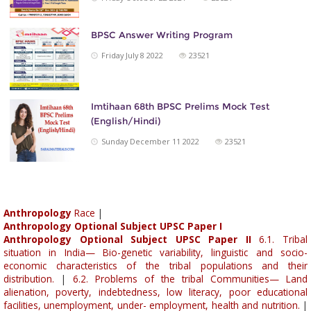
BPSC Answer Writing Program
Friday July 8 2022
23521
Imtihaan 68th BPSC Prelims Mock Test
(English/Hindi)
Sunday December 11 2022
23521
Anthropology
Race
|
Anthropology Optional Subject UPSC Paper I
Anthropology Optional Subject UPSC Paper II
6.1. Tribal
situation in India— Bio-genetic variability, linguistic and socio-
economic characteristics of the tribal populations and their
distribution.
|
6.2. Problems of the tribal Communities— Land
alienation, poverty, indebtedness, low literacy, poor educational
facilities, unemployment, under- employment, health and nutrition.
|