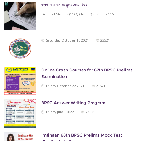
प्राचीन भारत के कुछ अन्य विषय
General Studies (116Q) Total Question - 116
Saturday October 16 2021
23521
Online Crash Courses for 67th BPSC Prelims
Examination
Friday October 22 2021
23521
BPSC Answer Writing Program
Friday July 8 2022
23521
Imtihaan 68th BPSC Prelims Mock Test