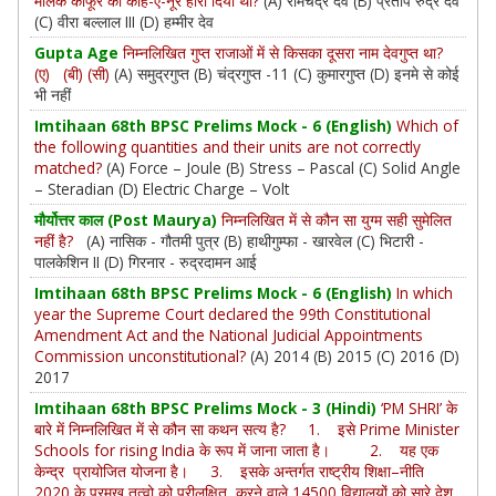
मलिक काफूर को कोह-ए-नूर हीरा दिया था?
(A) रामचंद्र देव (B) प्रताप रुद्र देव
(C) वीरा बल्लाल III (D) हम्मीर देव
Gupta Age
निम्नलिखित गुप्त राजाओं में से किसका दूसरा नाम देवगुप्त था?
(ए) (बी) (सी)
(A) समुद्रगुप्त (B) चंद्रगुप्त -11 (C) कुमारगुप्त (D) इनमे से कोई
भी नहीं
Imtihaan 68th BPSC Prelims Mock - 6 (English)
Which of
the following quantities and their units are not correctly
matched?
(A) Force – Joule (B) Stress – Pascal (C) Solid Angle
– Steradian (D) Electric Charge – Volt
मौर्योत्तर काल (Post Maurya)
निम्नलिखित में से कौन सा युग्म सही सुमेलित
नहीं है?
(A) नासिक - गौतमी पुत्र (B) हाथीगुम्फा - खारवेल (C) भिटारी -
पालकेशिन II (D) गिरनार - रुद्रदामन आई
Imtihaan 68th BPSC Prelims Mock - 6 (English)
In which
year the Supreme Court declared the 99th Constitutional
Amendment Act and the National Judicial Appointments
Commission unconstitutional?
(A) 2014 (B) 2015 (C) 2016 (D)
2017
Imtihaan 68th BPSC Prelims Mock - 3 (Hindi)
‘PM SHRI’ के
बारे में निम्नलिखित में से कौन सा कथन सत्य है? 1. इसे Prime Minister
Schools for rising India के रूप में जाना जाता है। 2. यह एक
केन्द्र प्रायोजित योजना है। 3. इसके अन्तर्गत राष्ट्रीय शिक्षा–नीति
2020 के प्रमुख तत्वो को परीलक्षित करने वाले 14500 विद्यालयों को सारे देश