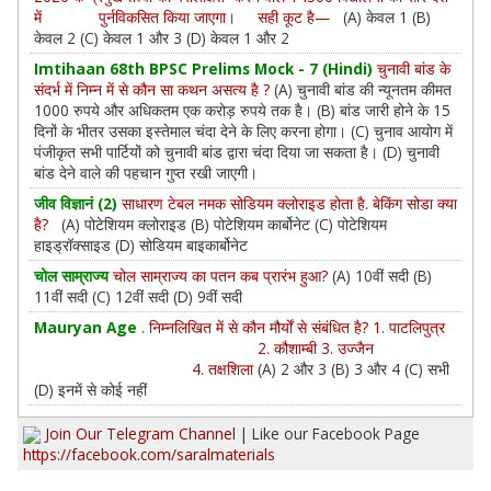
में पुर्नविकसित किया जाएगा। सही कूट है—
(A) केवल 1 (B)
केवल 2 (C) केवल 1 और 3 (D) केवल 1 और 2
Imtihaan 68th BPSC Prelims Mock - 7 (Hindi)
चुनावी बांड के
संदर्भ में निम्‍न में से कौन सा कथन असत्‍य है ?
(A) चुनावी बांड की न्यूनतम कीमत
1000 रुपये और अधिकतम एक करोड़ रुपये तक है। (B) बांड जारी होने के 15
दिनों के भीतर उसका इस्तेमाल चंदा देने के लिए करना होगा। (C) चुनाव आयोग में
पंजीकृत सभी पार्टियों को चुनावी बांड द्वारा चंदा दिया जा सकता है। (D) चुनावी
बांड देने वाले की पहचान गुप्‍त रखी जाएगी।
जीव विज्ञानं (2)
साधारण टेबल नमक सोडियम क्लोराइड होता है. बेकिंग सोडा क्या
है?
(A) पोटेशियम क्लोराइड (B) पोटेशियम कार्बोनेट (C) पोटेशियम
हाइड्रॉक्साइड (D) सोडियम बाइकार्बोनेट
चोल साम्राज्य
चोल साम्राज्य का पतन कब प्रारंभ हुआ?
(A) 10वीं सदी (B)
11वीं सदी (C) 12वीं सदी (D) 9वीं सदी
Mauryan Age
. निम्नलिखित में से कौन मौर्यों से संबंधित है? 1. पाटलिपुत्र
2. कौशाम्बी 3. उज्जैन
4. तक्षशिला
(A) 2 और 3 (B) 3 और 4 (C) सभी
(D) इनमें से कोई नहीं
Join Our Telegram Channel
| Like our Facebook Page
https://facebook.com/saralmaterials