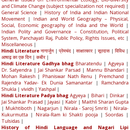
and Climate Change (subject specialization not required)
|
General Science
|
History of India and Indian National
Movement
|
Indian and World Geography – Physical,
Social, Economic geography of India and the World
|
Indian Polity and Governance – Constitution, Political
System, Panchayati Raj, Public Policy, Rights Issues, etc
|
Miscellaneous
|
Hindi Literature
नागार्जुन
|
प्रेमचंद
|
साक्षात्कार
|
सूरदास
|
विविध
|
आषाढ़ का एक दिन
|
कबीर
|
Hindi Literature Gadhya bhag
Bharatendu
|
Agyeya
|
Dr. Satyendra
|
Jai Shankar Parsad
|
Mannu Bhandari
|
Mohan Rakesh
|
Phaniswar Nath Renu
|
Premchand
|
Rajendra Yadav- Ek Dunia Samanantar
|
Ramchandra
Shukla
|
vividh
|
Yashpal
|
Hindi Literature Padya bhag
Agyeya
|
Bihari
|
Dinkar
|
Jai Shankar Prasad
|
Jayasi
|
Kabir
|
Maithli Sharan Gupta
|
Mukhtiboth
|
Nagarjun
|
Nirala - Saroj Smriti
|
Nirala-
Kukurmutta
|
Nirala-Ram ki Shakti pooja
|
Soordas
|
Tulsidas
|
History of Hindi Language and Nagari Lipi