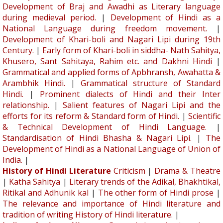
Development of Braj and Awadhi as Literary language
during medieval period.
|
Development of Hindi as a
National Language during freedom movement.
|
Development of Khari-boli and Nagari Lipi during 19th
Century.
|
Early form of Khari-boli in siddha- Nath Sahitya,
Khusero, Sant Sahitaya, Rahim etc. and Dakhni Hindi
|
Grammatical and applied forms of Apbhransh, Awahatta &
Arambhik Hindi.
|
Grammatical structure of Standard
Hindi.
|
Prominent dialects of Hindi and their Inter
relationship.
|
Salient features of Nagari Lipi and the
efforts for its reform & Standard form of Hindi.
|
Scientific
& Technical Development of Hindi Language.
|
Standardisation of Hindi Bhasha & Nagari Lipi.
|
The
Development of Hindi as a National Language of Union of
India.
|
History of Hindi Literature
Criticism
|
Drama & Theatre
|
Katha Sahitya
|
Literary trends of the Adikal, Bhakhtikal,
Ritikal and Adhunik kal
|
The other form of Hindi prose
|
The relevance and importance of Hindi literature and
tradition of writing History of Hindi literature.
|