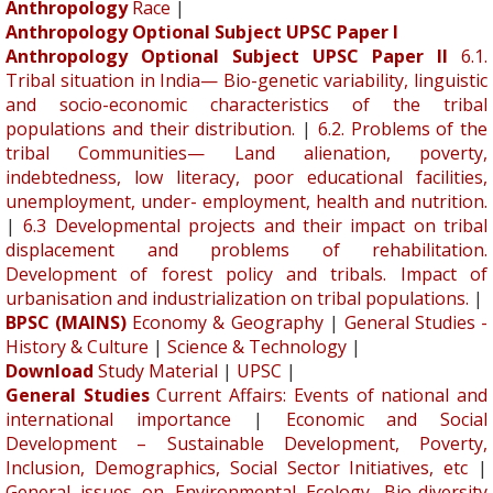
Anthropology
Race
|
Anthropology Optional Subject UPSC Paper I
Anthropology Optional Subject UPSC Paper II
6.1.
Tribal situation in India— Bio-genetic variability, linguistic
and socio-economic characteristics of the tribal
populations and their distribution.
|
6.2. Problems of the
tribal Communities— Land alienation, poverty,
indebtedness, low literacy, poor educational facilities,
unemployment, under- employment, health and nutrition.
|
6.3 Developmental projects and their impact on tribal
displacement and problems of rehabilitation.
Development of forest policy and tribals. Impact of
urbanisation and industrialization on tribal populations.
|
BPSC (MAINS)
Economy & Geography
|
General Studies -
History & Culture
|
Science & Technology
|
Download
Study Material
|
UPSC
|
General Studies
Current Affairs: Events of national and
international importance
|
Economic and Social
Development – Sustainable Development, Poverty,
Inclusion, Demographics, Social Sector Initiatives, etc
|
General issues on Environmental Ecology, Bio-diversity