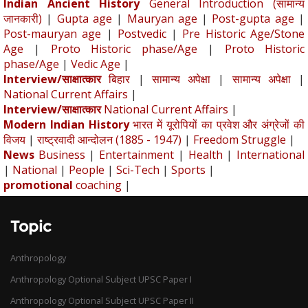
Indian Ancient History
General Introduction (सामान्य
जानकारी)
|
Gupta age
|
Mauryan age
|
Post-gupta age
|
Post-mauryan age
|
Postvedic
|
Pre Historic Age/Stone
Age
|
Proto Historic phase/Age
|
Proto Historic
phase/Age
|
Vedic Age
|
Interview/साक्षात्कार
बिहार
|
सामान्य अपेक्षा
|
सामान्य अपेक्षा
|
National Current Affairs
|
Interview/साक्षात्कार
National Current Affairs
|
Modern Indian History
भारत में यूरोपियों का प्रवेश और अंग्रेजों की
विजय
|
राष्ट्रवादी आन्दोलन (1885 - 1947)
|
Freedom Struggle
|
News
Business
|
Entertainment
|
Health
|
International
|
National
|
People
|
Sci-Tech
|
Sports
|
promotional
coaching
|
Topic
Anthropology
Anthropology Optional Subject UPSC Paper I
Anthropology Optional Subject UPSC Paper II