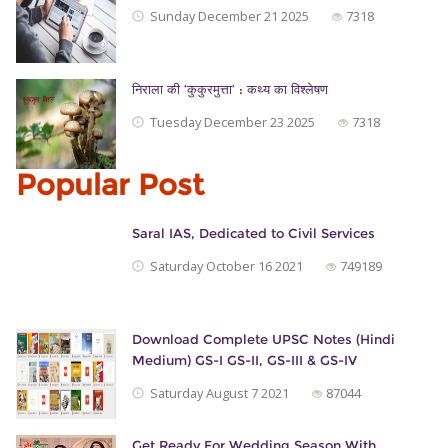
Sunday December 21 2025
7318
निराला की ‘कुकुरमुत्ता’ : कथ्य का विश्लेषण
Tuesday December 23 2025
7318
Popular Post
Saral IAS, Dedicated to Civil Services
Saturday October 16 2021
749189
Download Complete UPSC Notes (Hindi
Medium) GS-I GS-II, GS-III & GS-IV
Saturday August 7 2021
87044
Get Ready For Wedding Season With