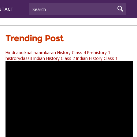
NTACT
Trending Post
Hindi aadikaal naamkaran
History Class 4 Prehistory 1
histroryclass3
Indian History Class 2
Indian History Class 1