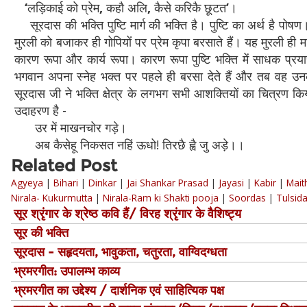
‘
लड़िकाई को प्रेम
,
कहौ अलि
,
कैसे करिकै छूटत
’
।
सूरदास की भक्ति पुष्टि मार्ग की भक्ति है। पुष्टि का अर्थ है पोषण
मुरली को बजाकर ही गोपियों पर प्रेम कृपा बरसाते हैं। यह मुरली ही माध
कारण रूपा और कार्य रूपा। कारण रूपा पुष्टि भक्ति में साधक प्रयास
भगवान अपना स्नेह भक्त पर पहले ही बरसा देते हैं और तब वह उनकी 
सूरदास जी ने भक्ति क्षेत्र के लगभग सभी आशक्तियों का चित्रण किय
उदाहरण है -
उर में माखनचोर गड़े।
अब कैसेहू निकसत नहिं ऊधो! तिरछै ह्वै जु अड़े।।
Related Post
Agyeya
|
Bihari
|
Dinkar
|
Jai Shankar Prasad
|
Jayasi
|
Kabir
|
Mait
Nirala- Kukurmutta
|
Nirala-Ram ki Shakti pooja
|
Soordas
|
Tulsid
सूर श्रृंगार के श्रेष्ठ कवि हैं/ विरह श्रृंगार के वैशिष्ट्य
सूर की भक्ति
सूरदास - सहृदयता, भावुकता, चतुरता, वाग्विदग्धता
भ्रमरगीत: उपालम्भ काव्य
भ्रमरगीत का उद्देश्य / दार्शनिक एवं साहित्यिक पक्ष